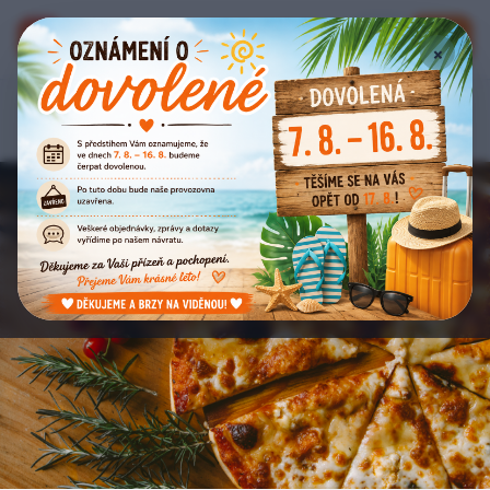
Bistro Eden
E
📞
🔑
×
Zpět na nabídku