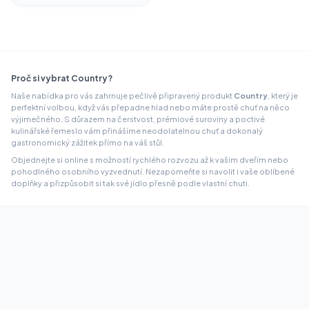
Proč si vybrat Country?
Naše nabídka pro vás zahrnuje pečlivě připravený produkt
Country
, který je
perfektní volbou, když vás přepadne hlad nebo máte prostě chuť na něco
výjimečného. S důrazem na čerstvost, prémiové suroviny a poctivé
kulinářské řemeslo vám přinášíme neodolatelnou chuť a dokonalý
gastronomický zážitek přímo na váš stůl.
Objednejte si online s možností rychlého rozvozu až k vašim dveřím nebo
pohodlného osobního vyzvednutí. Nezapomeňte si navolit i vaše oblíbené
doplňky a přizpůsobit si tak své jídlo přesně podle vlastní chuti.