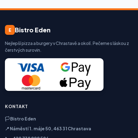
Bistro Eden
E
Nejlepší pizza a burgery v Chrastavě a okolí. Pečeme s láskou z
čerstvých surovin.
KONTAKT
🏳️ Bistro Eden
📍 Náměstí 1. máje 50, 463 31 Chrastava