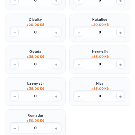
-
+
-
+
0
0
Cibulky
Kukuřice
+20.00 Kč
+20.00 Kč
-
+
-
+
0
0
Gouda
Hermelín
+35.00 Kč
+35.00 Kč
-
+
-
+
0
0
Uzený sýr
Niva
+35.00 Kč
+35.00 Kč
-
+
-
+
0
0
Romadur
+50.00 Kč
-
+
0