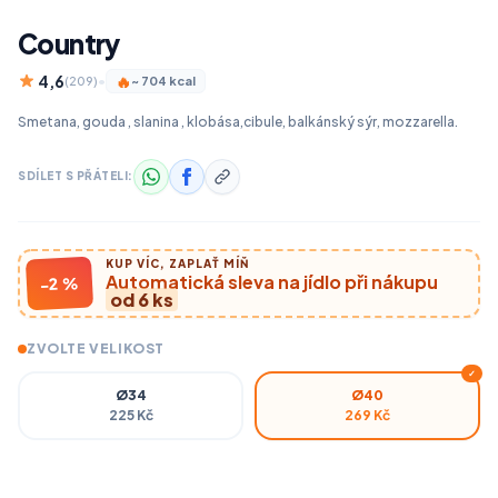
Country
4,6
🔥
(209)
•
~ 704 kcal
Smetana, gouda , slanina , klobása,cibule, balkánský sýr, mozzarella.
SDÍLET S PŘÁTELI:
KUP VÍC, ZAPLAŤ MÍŇ
Automatická sleva na jídlo při nákupu
-2 %
od 6 ks
ZVOLTE VELIKOST
✓
Ø34
Ø40
225 Kč
269 Kč