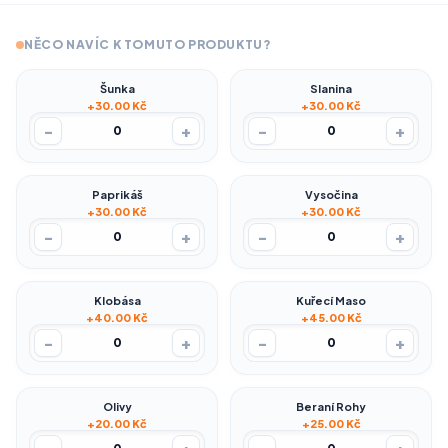
NĚCO NAVÍC K TOMUTO PRODUKTU?
Šunka
Slanina
+30.00 Kč
+30.00 Kč
-
+
-
+
0
0
Paprikáš
Vysočina
+30.00 Kč
+30.00 Kč
-
+
-
+
0
0
Klobása
Kuřecí Maso
+40.00 Kč
+45.00 Kč
-
+
-
+
0
0
Olivy
Beraní Rohy
+20.00 Kč
+25.00 Kč