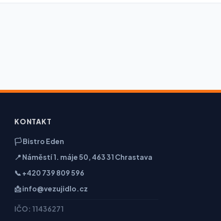
KONTAKT
🏳️ Bistro Eden
📍 Náměstí 1. máje 50, 463 31 Chrastava
📞 +420 739 809 596
📩 info@vezujidlo.cz
IČO: 11436271