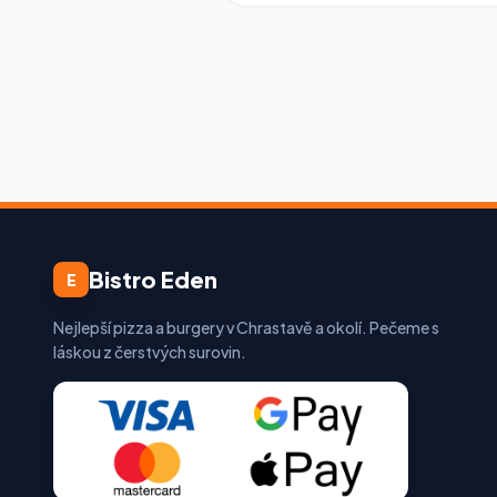
Bistro Eden
E
Nejlepší pizza a burgery v Chrastavě a okolí. Pečeme s
láskou z čerstvých surovin.