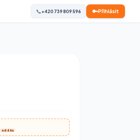
📞
🔑
Přihlásit
+420 739 809 596
u
od 6 ks