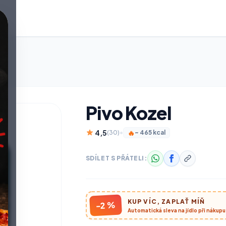
Pivo Kozel
4,5
🔥
(30)
•
~ 465 kcal
SDÍLET S PŘÁTELI:
KUP VÍC, ZAPLAŤ MÍŇ
-2 %
Automatická sleva na jídlo při nákup