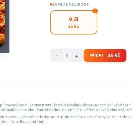
ZVOLTE VELIKOST
✓
0,5l
35 Kč
-
+
1
35 Kč
PŘIDAT
 připravený produkt
Pivo Kozel
, který je ideální volbou pro spolehlivé uhašen
 dokonalý balanc chutí vám přinášíme maximální osvěžení a skvělý chuťový pož
lého rozvozu až k vašim dveřím nebo pohodlného osobního vyzvednutí. Nezap
 přesně podle vlastní chuti.