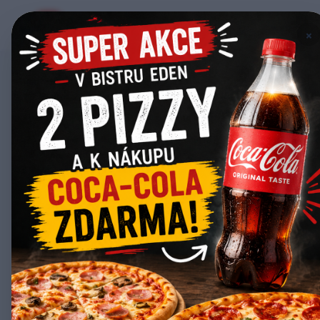
Bistro Eden
E
×
Zpět na nabídku