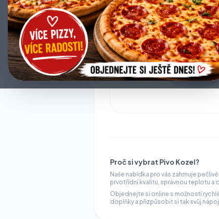
Proč si vybrat Pivo Kozel?
Naše nabídka pro vás zahrnuje pečlivě
prvotřídní kvalitu, správnou teplotu a
Objednejte si online s možností rych
doplňky a přizpůsobit si tak svůj nápoj