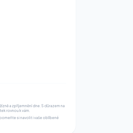
í žízně a zpříjemnění dne. S důrazem na
itek rovnou k vám.
omeňte si navolit i vaše oblíbené