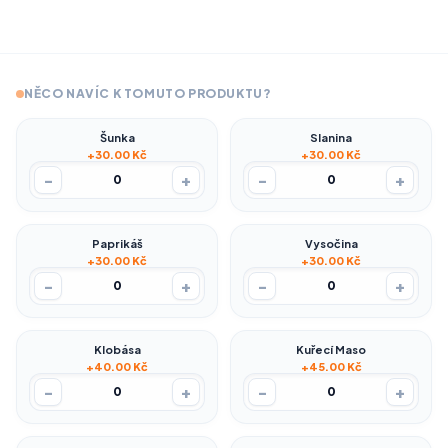
NĚCO NAVÍC K TOMUTO PRODUKTU?
Šunka
Slanina
+30.00 Kč
+30.00 Kč
-
+
-
+
0
0
Paprikáš
Vysočina
+30.00 Kč
+30.00 Kč
-
+
-
+
0
0
Klobása
Kuřecí Maso
+40.00 Kč
+45.00 Kč
-
+
-
+
0
0