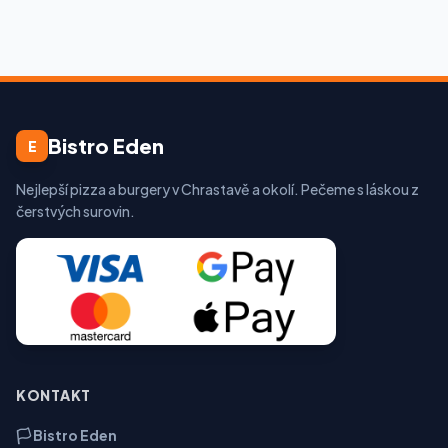
Bistro Eden
E
Nejlepší pizza a burgery v Chrastavě a okolí. Pečeme s láskou z
čerstvých surovin.
KONTAKT
🏳️ Bistro Eden