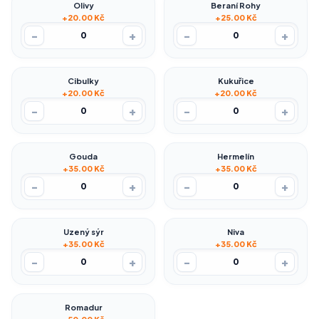
Olivy
Beraní Rohy
+20.00 Kč
+25.00 Kč
-
+
-
+
0
0
Cibulky
Kukuřice
+20.00 Kč
+20.00 Kč
-
+
-
+
0
0
Gouda
Hermelín
+35.00 Kč
+35.00 Kč
-
+
-
+
0
0
Uzený sýr
Niva
+35.00 Kč
+35.00 Kč
-
+
-
+
0
0
Romadur