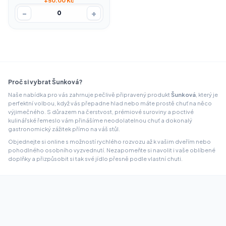
+50.00 Kč
-
+
0
Proč si vybrat Šunková?
Naše nabídka pro vás zahrnuje pečlivě připravený produkt
Šunková
, který je
perfektní volbou, když vás přepadne hlad nebo máte prostě chuť na něco
výjimečného. S důrazem na čerstvost, prémiové suroviny a poctivé
kulinářské řemeslo vám přinášíme neodolatelnou chuť a dokonalý
gastronomický zážitek přímo na váš stůl.
Objednejte si online s možností rychlého rozvozu až k vašim dveřím nebo
pohodlného osobního vyzvednutí. Nezapomeňte si navolit i vaše oblíbené
doplňky a přizpůsobit si tak své jídlo přesně podle vlastní chuti.