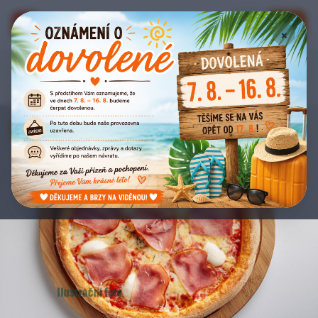
Bistro Eden
E
📞
🔑
×
Zpět na nabídku
✨
POPULÁRNÍ