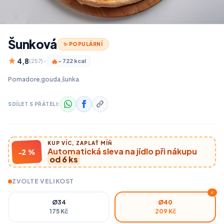
Šunková
✨ POPULÁRNÍ
4,8
🔥
(257)
•
~ 722 kcal
Pomadore,gouda,šunka.
SDÍLET S PŘÁTELI:
KUP VÍC, ZAPLAŤ MÍŇ
Automatická sleva na jídlo při nákupu
-2 %
od 6 ks
ZVOLTE VELIKOST
✓
Ø34
Ø40
175 Kč
209 Kč