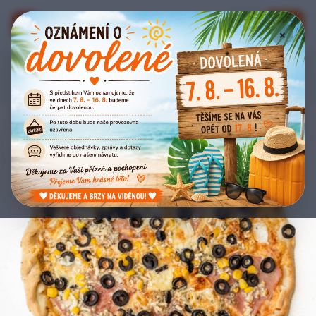
Bistro Eden
E
📞
🔑
×
Zpět na nabídku