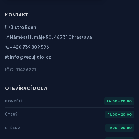
KONTAKT
🏳️ Bistro Eden
📍 Náměstí 1. máje 50, 463 31 Chrastava
📞 +420 739 809 596
📩 info@vezujidlo.cz
IČO: 11436271
OTEVÍRACÍ DOBA
PONDĚLÍ
14:00 - 20:00
ÚTERÝ
11:00 - 20:00
STŘEDA
11:00 - 20:00