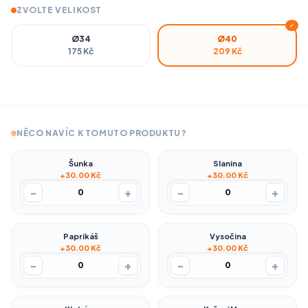
ZVOLTE VELIKOST
✓
Ø34
Ø40
175 Kč
209 Kč
NĚCO NAVÍC K TOMUTO PRODUKTU?
Šunka
Slanina
+30.00 Kč
+30.00 Kč
-
+
-
+
0
0
Paprikáš
Vysočina
+30.00 Kč
+30.00 Kč
-
+
-
+
0
0