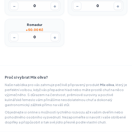
-
+
-
+
0
0
Romadur
+50.00 Kč
-
+
0
Proč si vybrat Mix oliva?
Naše nabídka pro vás zahrnuje pečlivě připravený produkt
Mix oliva
, který je
perfektní volbou, když vás přepadne hlad nebo máte prostě chuť na něco
výjimečného. S důrazem na čerstvost, prémiové suroviny a poctivé
kulinářské řemeslo vám přinášíme neodolatelnou chuť a dokonalý
gastronomický zážitek přímo na váš stůl.
Objednejte si online s možností rychlého rozvozu až k vašim dveřím nebo
pohodlného osobního vyzvednutí. Nezapomeňte si navolit i vaše oblíbené
doplňky a přizpůsobit si tak své jídlo přesně podle vlastní chuti.