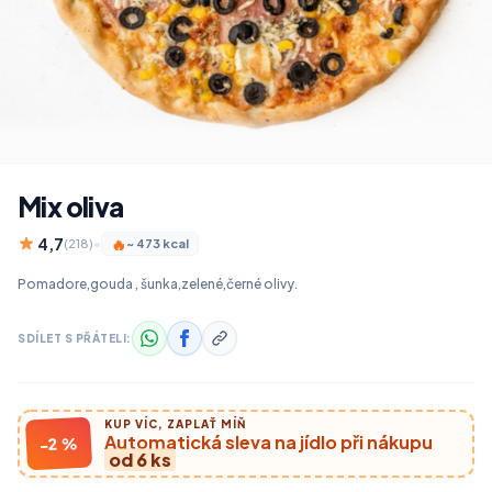
Mix oliva
4,7
🔥
(218)
•
~ 473 kcal
Pomadore,gouda , šunka,zelené,černé olivy.
SDÍLET S PŘÁTELI:
KUP VÍC, ZAPLAŤ MÍŇ
Automatická sleva na jídlo při nákupu
-2 %
od 6 ks