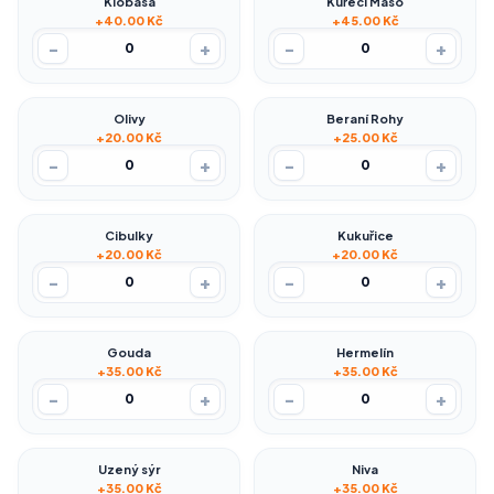
Klobása
Kuřecí Maso
+40.00 Kč
+45.00 Kč
-
+
-
+
0
0
Olivy
Beraní Rohy
+20.00 Kč
+25.00 Kč
-
+
-
+
0
0
Cibulky
Kukuřice
+20.00 Kč
+20.00 Kč
-
+
-
+
0
0
Gouda
Hermelín
+35.00 Kč
+35.00 Kč
-
+
-
+
0
0
Uzený sýr
Niva
+35.00 Kč
+35.00 Kč