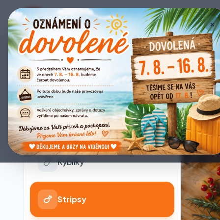
Bistro Eden
E
×
📋
Všechno
🍕
Pizza
🍗
Kyblíky
🍗
Stripsy