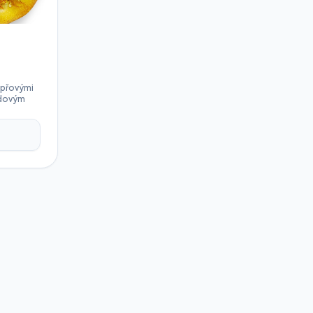
epřovými
edovým