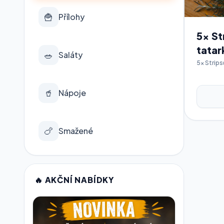
🍟
Přílohy
5x St
tatar
🥗
Saláty
5x Strips
🥤
Nápoje
🍗
Smažené
🔥 AKČNÍ NABÍDKY