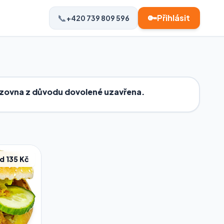
📞
🔑
Přihlásit
+420 739 809 596
ovozovna z důvodu dovolené uzavřena.
d 135 Kč