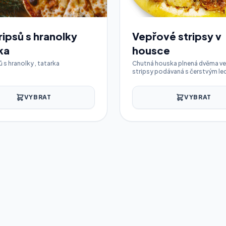
ripsů s hranolky
Vepřové stripsy v
ka
housce
ů s hranolky , tatarka
Chutná houska plnená dvěma v
stripsy podávaná s čerstvým l
VYBRAT
VYBRAT